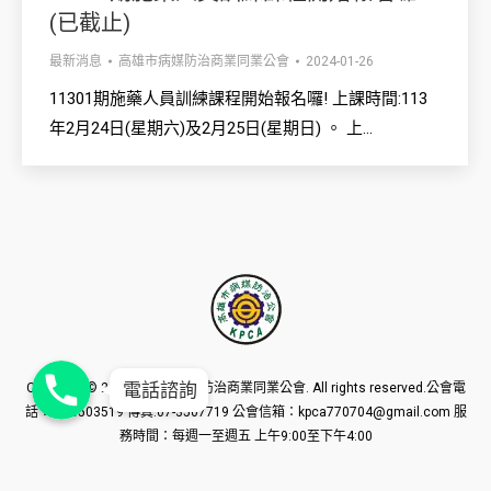
(已截止)
最新消息
高雄市病媒防治商業同業公會
2024-01-26
11301期施藥人員訓練課程開始報名囉! 上課時間:113
年2月24日(星期六)及2月25日(星期日) 。 上…
Phone
Phone
Phone
電話諮詢
Copyright © 2016
高雄市病媒防治商業同業公會
. All rights reserved.公會電
話：07-3503519 傳真:07-3507719 公會信箱：kpca770704@gmail.com 服
務時間：每週一至週五 上午9:00至下午4:00
請使用1024*768px螢幕解析度獲得最佳網頁瀏覽環境
製作維護
點金網創意有限公司