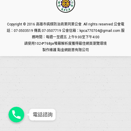
Copyright © 2016
高雄市病媒防治商業同業公會
. All rights reserved.公會電
話：07-3503519 傳真:07-3507719 公會信箱：kpca770704@gmail.com 服
務時間：每週一至週五 上午9:00至下午4:00
請使用1024*768px螢幕解析度獲得最佳網頁瀏覽環境
製作維護
點金網創意有限公司
Phone
Phone
Phone
電話諮詢