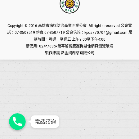
Copyright © 2016
高雄市病媒防治商業同業公會
. All rights reserved.公會電
話：07-3503519 傳真:07-3507719 公會信箱：kpca770704@gmail.com 服
務時間：每週一至週五 上午9:00至下午4:00
請使用1024*768px螢幕解析度獲得最佳網頁瀏覽環境
製作維護
點金網創意有限公司
Phone
Phone
Phone
電話諮詢