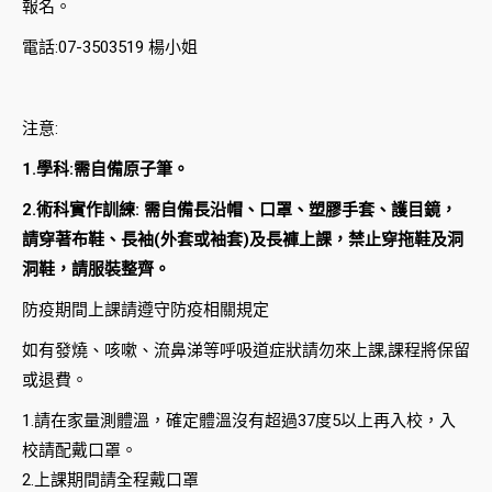
報名。
電話:07-3503519 楊小姐
注意:
1.學科:需自備原子筆。
2.術科實作訓練: 需自備長沿帽、口罩、塑膠手套、護目鏡，
請穿著布鞋、長袖(外套或袖套)及長褲上課，禁止穿拖鞋及洞
洞鞋，請服裝整齊。
防疫期間上課請遵守防疫相關規定
如有發燒、咳嗽、流鼻涕等呼吸道症狀請勿來上課,課程將保留
或退費。
1.請在家量測體溫，確定體溫沒有超過37度5以上再入校，入
校請配戴口罩。
2.上課期間請全程戴口罩