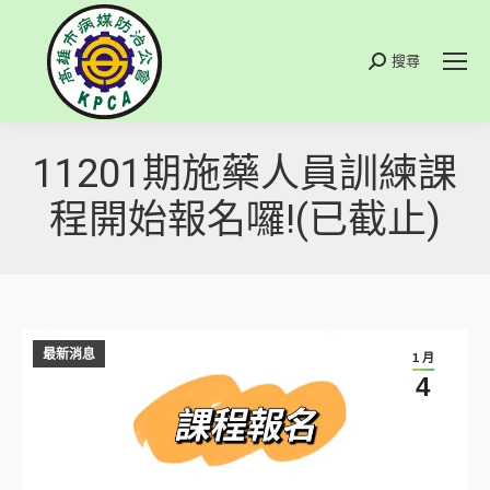
搜尋
搜
索
11201期施藥人員訓練課
程開始報名囉!(已截止)
最新消息
1 月
4