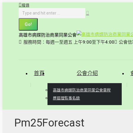
搜
搜尋
跳
索
转
至
内
高雄市病媒防治商業同業公會
容
服務時間：每週一至週五 上午9:00至下午4:00
公會信箱
首頁
公會介紹
高雄市病媒防治商業同業公會章程
歷屆理監事名錄
Pm25Forecast